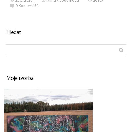
25.5. 2020
Anna Kabourková
2010x
0
Komentářů
Hledat
Moje tvorba