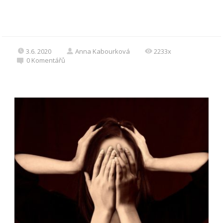
3.6. 2020
Anna Kabourková
2233x
0
Komentářů