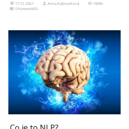
17.12. 2021
Anna Kabourková
1909x
0
Komentářů
Co je to NLP?