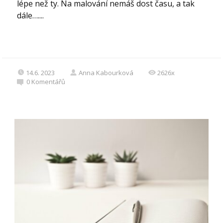
lépe než ty. Na malování nemáš dost času, a tak
dále…....
14.6. 2023
Anna Kabourková
2626x
0
Komentářů