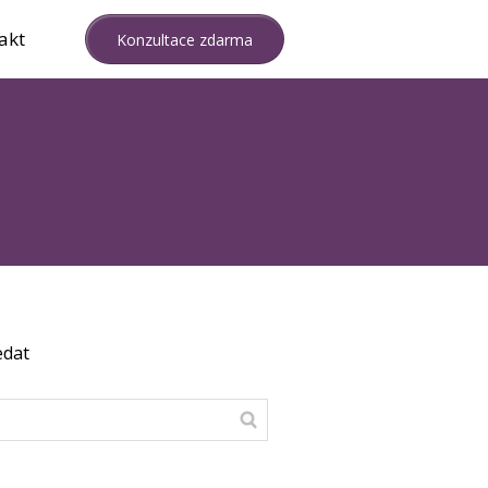
akt
Konzultace zdarma
edat