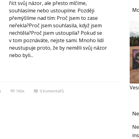
říct svůj názor, ale přesto mlčíme,
Mo
souhlasíme nebo ustoupíme. Později
přemýšlíme nad tím: Proč jsem to zase
neřekla?Proč jsem souhlasila, když jsem
nechtěla?Proč jsem ustoupila? Pokud se
v tom poznáváte, nejste sami. Mnoho lidí
neustupuje proto, že by neměli svůj názor
nebo byli...
Ves
á
160x
0
Komentářů
Ne
Nec
ins